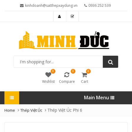
kinhdoanh@satthepxaydung.vn
0936 252 539
I'm
shopping
for...
0
0
0
Wishlist
Compare
Cart
Main Menu
Thép Việt Úc Phi 6
Home
Thép Việt Úc