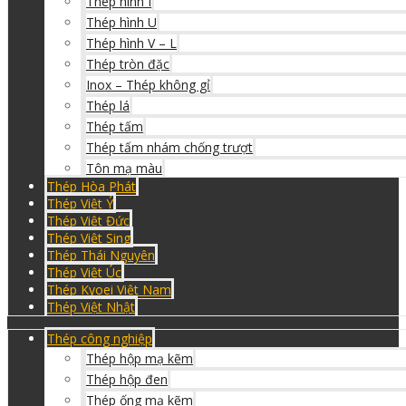
Thép hình I
Thép hình U
Thép hình V – L
Thép tròn đặc
Inox – Thép không gỉ
Thép lá
Thép tấm
Thép tấm nhám chống trượt
Tôn mạ màu
Thép Hòa Phát
Thép Việt Ý
Thép Việt Đức
Thép Việt Sing
Thép Thái Nguyên
Thép Việt Úc
Thép Kyoei Việt Nam
Thép Việt Nhật
Thép công nghiệp
Thép hộp mạ kẽm
Thép hộp đen
Thép ống mạ kẽm