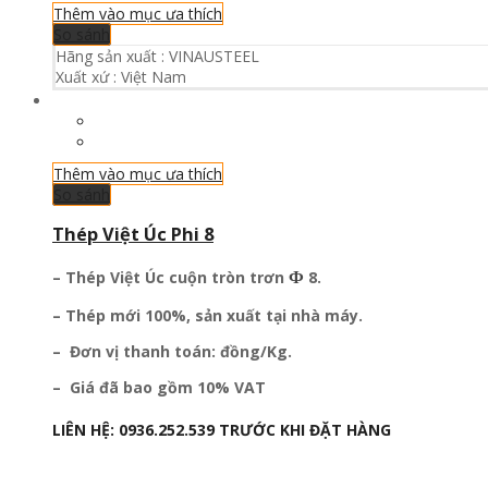
Thêm vào mục ưa thích
So sánh
Hãng sản xuất :
VINAUSTEEL
Xuất xứ :
Việt Nam
Thêm vào mục ưa thích
So sánh
Thép Việt Úc Phi 8
Ф
– Thép Việt Úc cuộn tròn trơn
8.
– Thép mới 100%, sản xuất tại nhà máy.
– Đơn vị thanh toán: đồng/Kg.
– Giá đã bao gồm 10% VAT
LIÊN HỆ:
0936.252.539
TRƯỚC KHI ĐẶT HÀNG