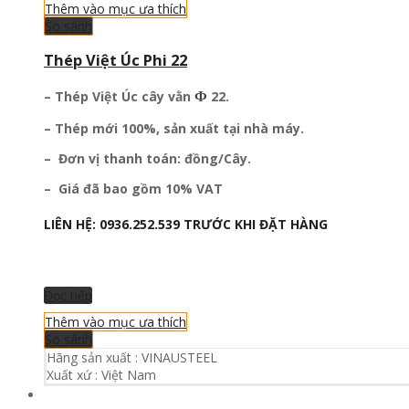
Thêm vào mục ưa thích
So sánh
Thép Việt Úc Phi 22
Ф
– Thép Việt Úc
cây vằn
22.
– Thép mới 100%, sản xuất tại nhà máy.
– Đơn vị thanh toán: đồng/Cây.
– Giá đã bao gồm 10% VAT
LIÊN HỆ:
0936.252.539
TRƯỚC KHI ĐẶT HÀNG
Đọc tiếp
Thêm vào mục ưa thích
So sánh
Hãng sản xuất :
VINAUSTEEL
Xuất xứ :
Việt Nam