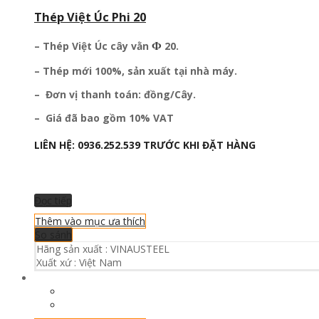
Thép Việt Úc Phi 20
Ф
– Thép Việt Úc
cây vằn
20.
– Thép mới 100%, sản xuất tại nhà máy.
– Đơn vị thanh toán: đồng/Cây.
– Giá đã bao gồm 10% VAT
LIÊN HỆ:
0936.252.539
TRƯỚC KHI ĐẶT HÀNG
Đọc tiếp
Thêm vào mục ưa thích
So sánh
Hãng sản xuất :
VINAUSTEEL
Xuất xứ :
Việt Nam