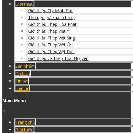
Giới thiệu
Giới thiệu Cty Minh Đức
Thư ngỏ gửi khách hàng
Giới thiệu Thép Hòa Phát
Giới thiệu Thép Việt Ý
Giới thiệu Thép Việt Sing
Giới thiệu Thép Việt Úc
Giới thiệu Thép Việt Đức
Giới thiệu về Thép Thái Nguyên
Sản phẩm
Dịch vụ
Tin bài
Liên hệ
Main Menu
Trang chủ
Giới thiệu