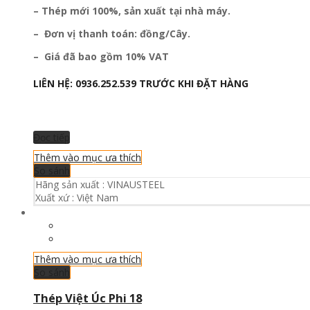
– Thép mới 100%, sản xuất tại nhà máy.
– Đơn vị thanh toán: đồng/Cây.
– Giá đã bao gồm 10% VAT
LIÊN HỆ:
0936.252.539
TRƯỚC KHI ĐẶT HÀNG
Đọc tiếp
Thêm vào mục ưa thích
So sánh
Hãng sản xuất :
VINAUSTEEL
Xuất xứ :
Việt Nam
Thêm vào mục ưa thích
So sánh
Thép Việt Úc Phi 18