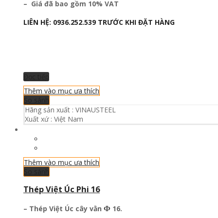
– Giá đã bao gồm 10% VAT
LIÊN HỆ:
0936.252.539
TRƯỚC KHI ĐẶT HÀNG
Đọc tiếp
Thêm vào mục ưa thích
So sánh
Hãng sản xuất :
VINAUSTEEL
Xuất xứ :
Việt Nam
Thêm vào mục ưa thích
So sánh
Thép Việt Úc Phi 16
Ф
– Thép Việt Úc
cây vằn
16.