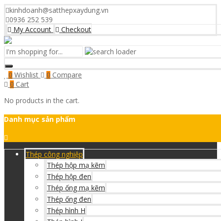
kinhdoanh@satthepxaydung.vn
0936 252 539
My Account
Checkout
I'm
shopping
for...
Wishlist
Compare
0
0
Cart
0
No products in the cart.
Danh mục sản phẩm
Thép công nghiệp
Thép hộp mạ kẽm
Thép hộp đen
Thép ống mạ kẽm
Thép ống đen
Thép hình H