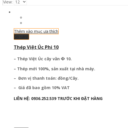
View:
Thêm vào mục ưa thích
So sánh
Thép Việt Úc Phi 10
Ф
– Thép Việt Úc cây vằn
10.
– Thép mới 100%, sản xuất tại nhà máy.
– Đơn vị thanh toán: đồng/Cây.
– Giá đã bao gồm 10% VAT
LIÊN HỆ:
0936.252.539
TRƯỚC KHI ĐẶT HÀNG