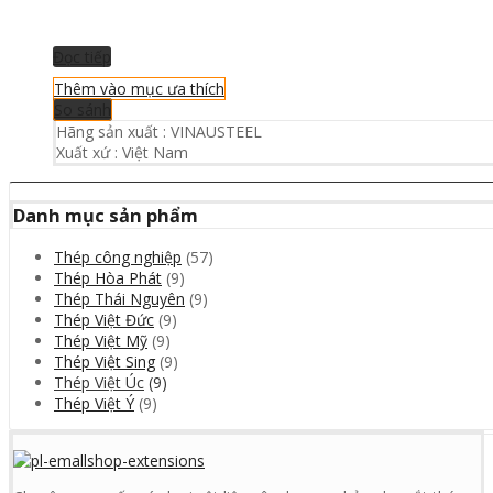
Đọc tiếp
Thêm vào mục ưa thích
So sánh
Hãng sản xuất :
VINAUSTEEL
Xuất xứ :
Việt Nam
Danh mục sản phẩm
Thép công nghiệp
(57)
Thép Hòa Phát
(9)
Thép Thái Nguyên
(9)
Thép Việt Đức
(9)
Thép Việt Mỹ
(9)
Thép Việt Sing
(9)
Thép Việt Úc
(9)
Thép Việt Ý
(9)