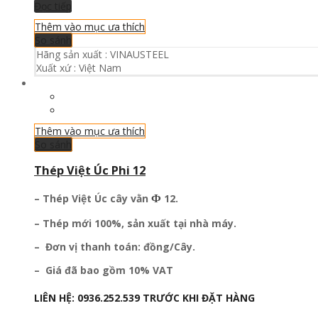
Đọc tiếp
Thêm vào mục ưa thích
So sánh
Hãng sản xuất :
VINAUSTEEL
Xuất xứ :
Việt Nam
Thêm vào mục ưa thích
So sánh
Thép Việt Úc Phi 12
Ф
– Thép Việt Úc
cây vằn
12.
– Thép mới 100%, sản xuất tại nhà máy.
– Đơn vị thanh toán: đồng/Cây.
– Giá đã bao gồm 10% VAT
LIÊN HỆ:
0936.252.539
TRƯỚC KHI ĐẶT HÀNG