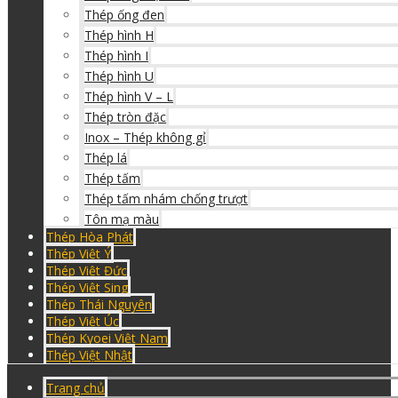
Thép ống đen
Thép hình H
Thép hình I
Thép hình U
Thép hình V – L
Thép tròn đặc
Inox – Thép không gỉ
Thép lá
Thép tấm
Thép tấm nhám chống trượt
Tôn mạ màu
Thép Hòa Phát
Thép Việt Ý
Thép Việt Đức
Thép Việt Sing
Thép Thái Nguyên
Thép Việt Úc
Thép Kyoei Việt Nam
Thép Việt Nhật
Trang chủ