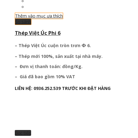
Thêm vào mục ưa thích
So sánh
Thép Việt Úc Phi 6
Ф
– Thép Việt Úc cuộn tròn trơn
6.
– Thép mới 100%, sản xuất tại nhà máy.
– Đơn vị thanh toán: đồng/Kg.
– Giá đã bao gồm 10% VAT
LIÊN HỆ:
0936.252.539
TRƯỚC KHI ĐẶT HÀNG
Đọc tiếp