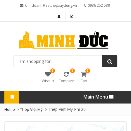
kinhdoanh@satthepxaydung.vn
0936 252 539
I'm
shopping
for...
0
0
0
Wishlist
Compare
Cart
Main Menu
Thép Việt Mỹ Phi 20
Home
Thép Việt Mỹ