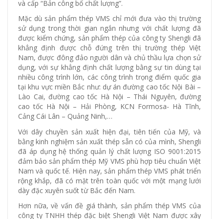
và cấp “Bản công bố chất lượng”.
Mặc dù sản phẩm thép VMS chỉ mới đưa vào thị trường
sử dụng trong thời gian ngắn nhưng với chất lượng đã
được kiểm chứng, sản phẩm thép của công ty Shengli đã
khẳng định được chỗ đứng trên thị trường thép Việt
Nam, được đông đảo người dân và chủ thầu lựa chọn sử
dụng, với sự khẳng định chất lượng bằng sự tin dùng tại
nhiều công trình lớn, các công trình trọng điểm quốc gia
tại khu vực miền Bắc như: dự án đường cao tốc Nội Bài –
Lào Cai, đường cao tốc Hà Nội – Thái Nguyên, đường
cao tốc Hà Nội – Hải Phòng, KCN Formosa- Hà Tĩnh,
Cảng Cái Lân – Quảng Ninh,…
Với dây chuyền sản xuất hiện đại, tiên tiến của Mỹ, và
bằng kinh nghiệm sản xuất thép sẵn có của mình, Shengli
đã áp dụng hệ thống quản lý chất lượng ISO 9001:2015
đảm bảo sản phẩm thép Mỹ VMS phù hợp tiêu chuẩn Việt
Nam và quốc tế. Hiện nay, sản phẩm thép VMS phát triển
rộng khắp, đã có mặt trên toàn quốc với một mạng lưới
dày đặc xuyên suốt từ Bắc đến Nam.
Hơn nữa, về vấn đề giá thành, sản phẩm thép VMS của
công ty TNHH thép đặc biệt Shengli Việt Nam được xây