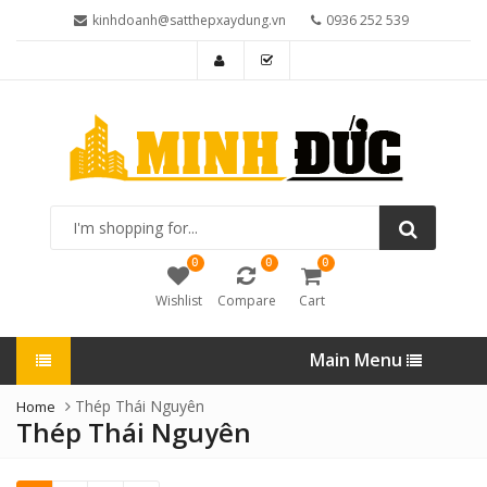
kinhdoanh@satthepxaydung.vn
0936 252 539
I'm
shopping
for...
0
0
0
Wishlist
Compare
Cart
Main Menu
Thép Thái Nguyên
Home
Thép Thái Nguyên