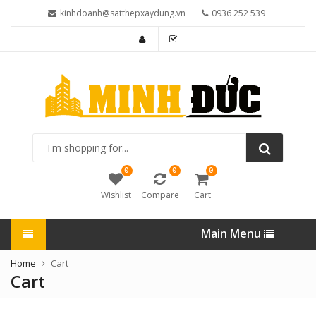
kinhdoanh@satthepxaydung.vn
0936 252 539
I'm
shopping
for...
0
0
0
Wishlist
Compare
Cart
Main Menu
Home
Cart
Cart