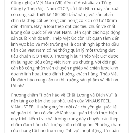
Công nghiệp Việt Nam (VII) đến từ Australia và Tổng
Công ty Thép Việt Nam-CTCP, sở hữu Nhà máy sản xuất
có công suất thiết kế 180.000 tấn/ năm, với sản phẩm
chính là thép cốt bê tông cán nóng có kích cỡ từ 10mm
đến 41mm. Đây là loại thép đạt các tiêu chuẩn về chất
lượng của Quốc tế và Việt Nam. Bên cạnh các hoạt động
sản xuất kinh doanh, Thép Việt Úc còn rất quan tâm đến
lĩnh vực bảo vệ môi trường và là doanh nghiệp thép đầu
tiên của Việt Nam có hệ thống quản lý môi trường đạt
tiêu chuẩn ISO 14000. Thương hiệu “Thép Việt Úc” được
nhiều người tiêu dùng Việt Nam ưa chuộng. Với đội ngũ
cán bộ công nhân viên chuyên nghiệp và chiến lược kinh
doanh linh hoạt theo định hướng khách hàng, Thép Việt
Úc đảm bảo cung cấp ra thị trường sản phẩm và dịch vụ
tốt nhất.
Phương châm “Hoàn hảo về Chất Lượng và Dịch Vụ” là
nền tảng cơ bản cho sự phát triển của VINAUSTEEL.
VINAUSTEEL thường xuyên mời các chuyên gia quốc tế
về quản trị làm cố vấn về lãnh vực quản trị và thực hiện
quy trình kiểm tra chất lượng trong dây chuyền cán thép
nhằm đảm bảo chất lượng luôn nhất quán. Phương châm
của chúng tôi bao trùm mọi lĩnh vực hoạt động, từ quản