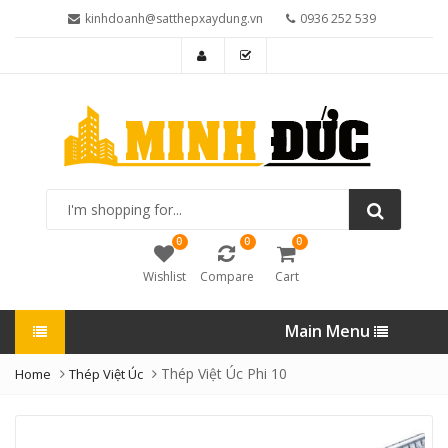
kinhdoanh@satthepxaydung.vn
0936 252 539
I'm
shopping
for...
0
0
0
Wishlist
Compare
Cart
Main Menu
Thép Việt Úc Phi 10
Home
Thép Việt Úc