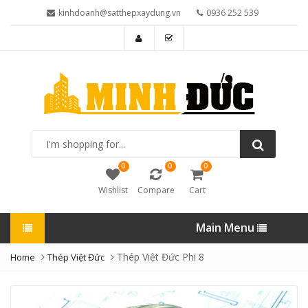
kinhdoanh@satthepxaydung.vn
0936 252 539
I'm
shopping
for...
0
0
0
Wishlist
Compare
Cart
Main Menu
Thép Việt Đức Phi 8
Home
Thép Việt Đức