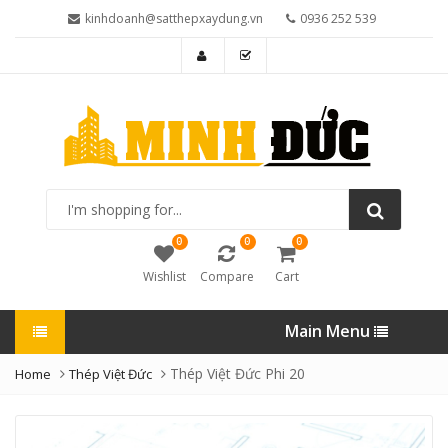
kinhdoanh@satthepxaydung.vn
0936 252 539
I'm
shopping
for...
0
0
0
Wishlist
Compare
Cart
Main Menu
Thép Việt Đức Phi 20
Home
Thép Việt Đức