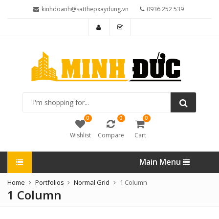
kinhdoanh@satthepxaydung.vn
0936 252 539
I'm
shopping
for...
0
0
0
Wishlist
Compare
Cart
Main Menu
Home
Portfolios
Normal Grid
1 Column
1 Column