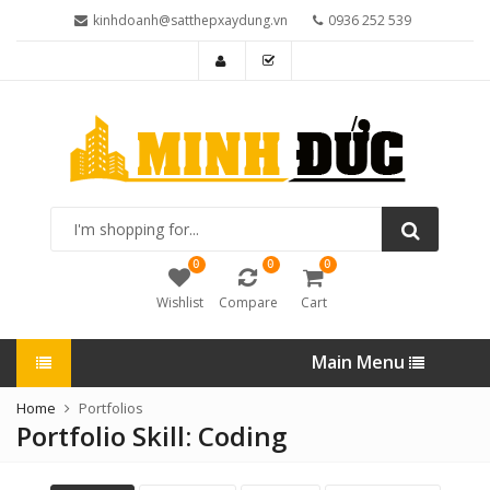
kinhdoanh@satthepxaydung.vn
0936 252 539
I'm
shopping
for...
0
0
0
Wishlist
Compare
Cart
Main Menu
Home
Portfolios
Portfolio Skill:
Coding