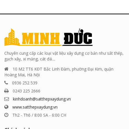
Chuyên cung cấp các loại vật liệu xây dựng cơ bản như sắt thép,
gạch xây, xi măng, cát đá....
10 M2 TT6 KĐT Bắc Linh Đàm, phường Đại Kim, quận
Hoàng Mai, Hà Nội
0936 252 539
0243 225 2666
kinhdoanh@satthepxaydung.vn
www.satthepxaydung.vn
Th2 - Th6 / 8:00 SA - 6:00 CH