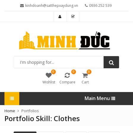
kinhdoanh@satthepxaydung.vn
0936 252 539
I'm
shopping
for...
0
0
0
Wishlist
Compare
Cart
Main Menu
Home
Portfolios
Portfolio Skill:
Clothes