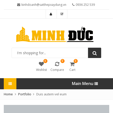
kinhdoanh@satthepxaydung.vn
0936 252 539
I'm
shopping
for...
0
0
0
Wishlist
Compare
Cart
Main Menu
Home
Portfolio
Duis autem vel eum