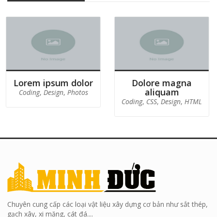
psum dolor
Dolore magna
Duis aut
aliquam
esign
,
Photos
Beauty
,
Cl
Coding
,
CSS
,
Design
,
HTML
P
Chuyên cung cấp các loại vật liệu xây dựng cơ bản như sắt thép,
gạch xây, xi măng, cát đá....