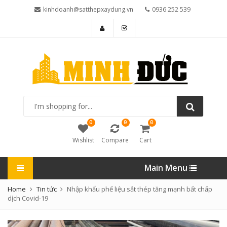
kinhdoanh@satthepxaydung.vn
0936 252 539
I'm
shopping
for...
0
0
0
Wishlist
Compare
Cart
Main Menu
Home
Tin tức
Nhập khẩu phế liệu sắt thép tăng mạnh bất chấp
dịch Covid-19