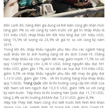
Bên cạnh đó, hàng điện gia dụng và linh kiện cũng ghi nhận mức
tăng gần 9% so với cùng kỳ năm trước với giá trị nhập khẩu là
531 triệu USD; nhập khẩu khí đốt hóa lỏng đạt 241 triệu USD,
tăng 15,5% về lượng và 23,3% về giá trị so với cùng kỳ năm
2019…
Trong khi đó, nhập khẩu nguyên phụ liệu cho các ngành hàng
xuất khẩu lớn bị ảnh hưởng nặng nề do dịch Covid-19. Chẳng
hạn, nhập khẩu vải cho ngành dệt may giảm mạnh 17,7% so với
quý 1/2019 xuống còn 2,36 tỉ USD, bông nguyên liệu đạt 591
triệu USD, giảm gần 17%, xơ sợi dệt các loại đạt 510 triệu USD,
giảm 9,5% và nhập khẩu nguyên phụ liệu dệt may da giày đạt
1,13 tỉ USD, giảm gần 15%… Về thị trường hàng hóa nhập khẩu
quý 1/2020,
Trung Quốc
vẫn là thị trường cung cấp lớn nhất của
Việt Nam với kim ngạch đạt 13,3 tỉ USD, giảm 18% so với cùng
kỳ năm trước. Tiếp theo là thị trường Hàn Quốc đạt 11,7 tỉ USD,
tăng 2,4% và thị trường ASEAN đạt 7,2 tỉ USD, giảm 8,3%.
Hiệp hội Thép Việt Nam cũng cho biết trước tình hình khó khăn
chung của các ngành kinh tế trong bối cảnh dịch Covid-19,