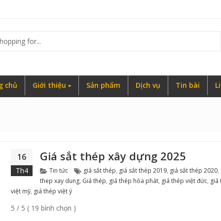
g
g chủ
Giới thiệu
Sản phẩm
Dịch vụ
Tin bài
L
Giá sắt thép xây dựng 2025
16
Categories
Tags
Th4
Tin tức
giá sắt thép
,
giá sắt thép 2019
,
giá sắt thép 2020
,
thep xay dung
,
Giá thép
,
giá thép hòa phát
,
giá thép việt đức
,
giá
việt mỹ
,
giá thép việt ý
5 / 5 ( 19 bình chọn )