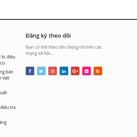
Đăng ký theo dõi
Bạn có thể theo dõi chúng tôi trên các
mạng xã hội....
 bị điều
ico
ống bán
 Việt
xuất
điều tra
hàng