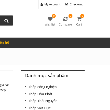
My Account
Checkout
0
0
0
Wishlist
Compare
Cart
iên hệ
Danh mục sản phẩm
gia sat
Thép công nghiệp
 thép
Thép Hòa Phát
Thép Thái Nguyên
Thép Việt Đức