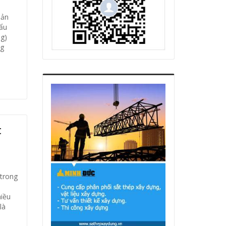
sản
hẩu
g)
ng
t
 trong
hiều
là