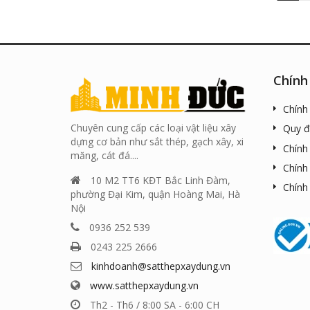
Chính
Chính
Chuyên cung cấp các loại vật liệu xây
Quy đ
dựng cơ bản như sắt thép, gạch xây, xi
Chính
măng, cát đá....
Chính
10 M2 TT6 KĐT Bắc Linh Đàm,
Chính
phường Đại Kim, quận Hoàng Mai, Hà
Nội
0936 252 539
0243 225 2666
kinhdoanh@satthepxaydung.vn
www.satthepxaydung.vn
Th2 - Th6 / 8:00 SA - 6:00 CH