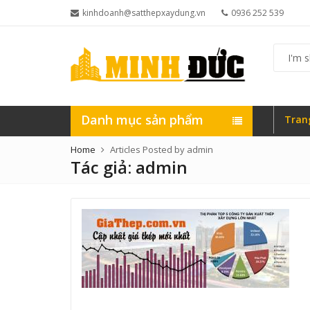
kinhdoanh@satthepxaydung.vn
0936 252 539
I'm
shoppin
for...
Danh mục sản phẩm
Tran
Home
Articles Posted by admin
Tác giả:
admin