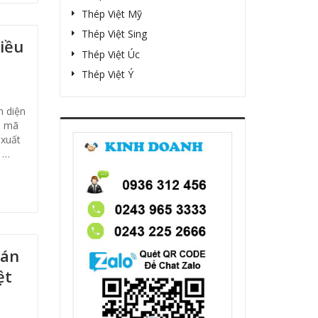
Thép Việt Mỹ
Thép Việt Sing
iều
Thép Việt Úc
Thép Việt Ý
n diện
ó mã
 xuất
 …
bán
ệt