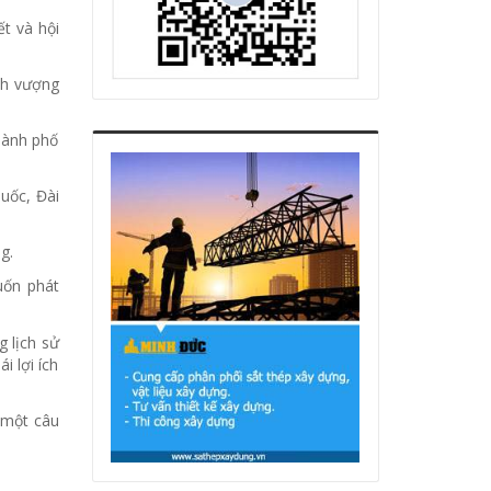
t và hội
nh vượng
hành phố
uốc, Đài
g.
uốn phát
g lịch sử
i lợi ích
 một câu