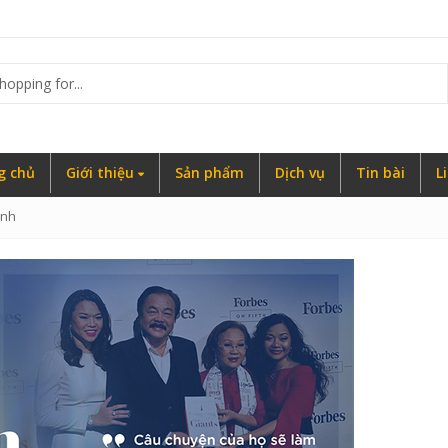
g
g chủ
Giới thiệu
Sản phẩm
Dịch vụ
Tin bài
L
anh