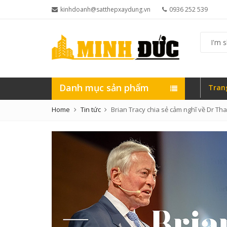
kinhdoanh@satthepxaydung.vn
0936 252 539
I'm
shoppin
for...
Danh mục sản phẩm
Tran
Home
Tin tức
Brian Tracy chia sẻ cảm nghĩ về Dr Th