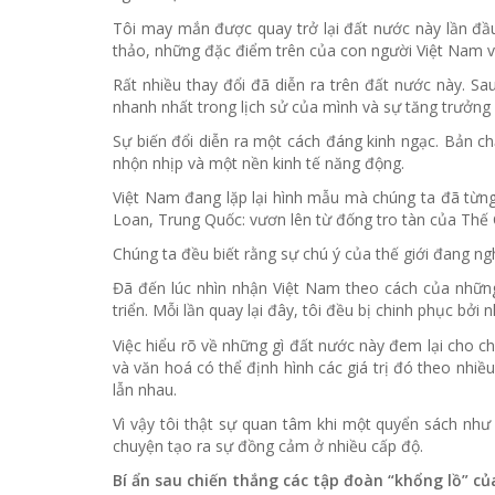
Tôi may mắn được quay trở lại đất nước này lần đầ
thảo, những đặc điểm trên của con người Việt Nam vẫ
Rất nhiều thay đổi đã diễn ra trên đất nước này. Sa
nhanh nhất trong lịch sử của mình và sự tăng trưởng
Sự biến đổi diễn ra một cách đáng kinh ngạc. Bản ch
nhộn nhịp và một nền kinh tế năng động.
Việt Nam đang lặp lại hình mẫu mà chúng ta đã từn
Loan, Trung Quốc: vươn lên từ đống tro tàn của Thế C
Chúng ta đều biết rằng sự chú ý của thế giới đang ng
Đã đến lúc nhìn nhận Việt Nam theo cách của nhữn
triển. Mỗi lần quay lại đây, tôi đều bị chinh phục bởi n
Việc hiểu rõ về những gì đất nước này đem lại cho chú
và văn hoá có thể định hình các giá trị đó theo nhiề
lẫn nhau.
Vì vậy tôi thật sự quan tâm khi một quyển sách như 
chuyện tạo ra sự đồng cảm ở nhiều cấp độ.
Bí ẩn sau chiến thắng các tập đoàn “khổng lồ” c