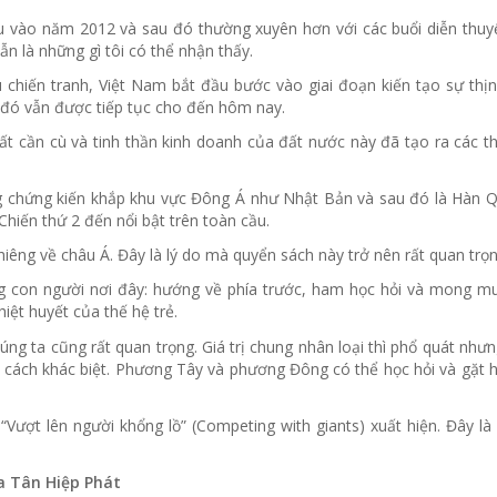
u vào năm 2012 và sau đó thường xuyên hơn với các buổi diễn thuyế
n là những gì tôi có thể nhận thấy.
u chiến tranh, Việt Nam bắt đầu bước vào giai đoạn kiến tạo sự thị
 đó vẫn được tiếp tục cho đến hôm nay.
ất cần cù và tinh thần kinh doanh của đất nước này đã tạo ra các t
g chứng kiến khắp khu vực Đông Á như Nhật Bản và sau đó là Hàn Q
hiến thứ 2 đến nổi bật trên toàn cầu.
hiêng về châu Á. Đây là lý do mà quyển sách này trở nên rất quan trọn
g con người nơi đây: hướng về phía trước, ham học hỏi và mong m
hiệt huyết của thế hệ trẻ.
ng ta cũng rất quan trọng. Giá trị chung nhân loại thì phổ quát nhưn
u cách khác biệt. Phương Tây và phương Đông có thể học hỏi và gặt há
“Vượt lên người khổng lồ” (Competing with giants) xuất hiện. Đây là
ủa Tân Hiệp Phát