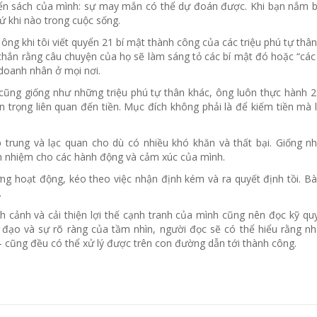
yển sách của mình: sự may mắn có thể dự đoán được. Khi bạn nắm b
ứ khi nào trong cuộc sống.
 ông khi tôi viết quyển 21 bí mật thành công của các triệu phú tự thâ
 chắn rằng câu chuyện của họ sẽ làm sáng tỏ các bí mật đó hoặc “các
doanh nhân ở mọi nơi.
cũng giống như những triệu phú tự thân khác, ông luôn thực hành 2
 trọng liên quan đến tiền. Mục đích không phải là để kiếm tiền mà l
trung và lạc quan cho dù có nhiều khó khăn và thất bại. Giống nh
ch nhiệm cho các hành động và cảm xúc của mình.
g hoạt động, kéo theo việc nhận định kém và ra quyết định tồi. Bài
.
h cảnh và cải thiện lợi thế cạnh tranh của mình cũng nên đọc kỹ qu
nh đạo và sự rõ ràng của tầm nhìn, người đọc sẽ có thể hiểu rằng n
– cũng đều có thể xử lý được trên con đường dẫn tới thành công.