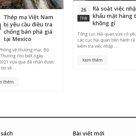
Rà soát việc nh
26
khẩu mặt hàng 
Thép mạ Việt Nam
Th8
không gỉ
bị yêu cầu điều tra
chống bán phá giá
Tổng cục Hải quan vừa có yê
tại Mexico
các cục hải quan tiến hành rà
kiểm tra việc nhập …
hòng vệ thương mại, Bộ
Thương cho biết ngày
Xem thêm
2021 vừa qua đã nhận được
 tin về …
m thêm
 sách
Bài viết mới