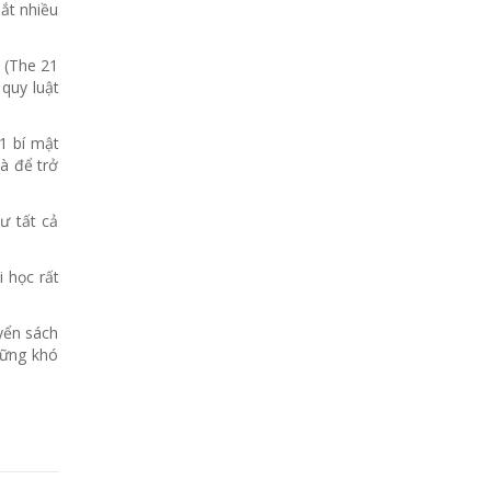
ắt nhiều
n (The 21
 quy luật
1 bí mật
à để trở
ư tất cả
 học rất
yển sách
hững khó