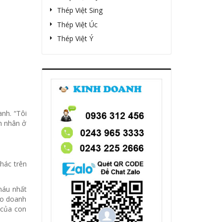
Thép Việt Sing
Thép Việt Úc
Thép Việt Ý
anh. “Tôi
h nhân ở
khác trên
máu nhất
cho doanh
 của con