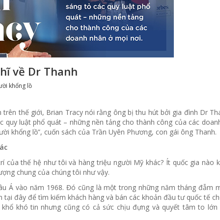
ghĩ về Dr Thanh
ười khổng lồ
trên thế giới, Brian Tracy nói rằng ông bị thu hút bởi gia đình Dr Th
ác quy luật phổ quát – những nền tảng cho thành công của các doan
người khổng lồ”, cuốn sách của Trần Uyên Phương, con gái ông Thanh.
ác
trí của thế hệ như tôi và hàng triệu người Mỹ khác? Ít quốc gia nào 
tượng chung của chúng tôi như vậy.
 châu Á vào năm 1968. Đó cũng là một trong những năm tháng đẫm 
năm tại đây để tìm kiếm khách hàng và bán các khoản đầu tư quốc tế 
 khổ khó tin nhưng cũng có cả sức chịu đựng và quyết tâm to lớn