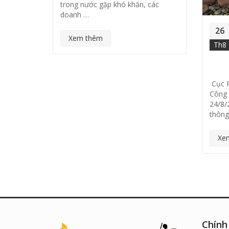
g bán
trong nước gặp khó khăn, các
doanh …
hép mạ
ệt Nam
26
Xem thêm
Th8
 khuyến
iệp sản
chủ động
Cục P
Công 
24/8/
thông
Xe
Chính