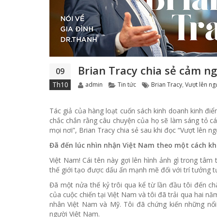
Brian Tracy chia sẻ cảm n
09
Author
Categories
Tags
Th10
admin
Tin tức
Brian Tracy
,
Vượt lên ng
Tác giả của hàng loạt cuốn sách kinh doanh kinh điển 
chắc chắn rằng câu chuyện của họ sẽ làm sáng tỏ c
mọi nơi”, Brian Tracy chia sẻ sau khi đọc “Vượt lên 
Đã đến lúc nhìn nhận Việt Nam theo một cách kh
Việt Nam! Cái tên này gợi lên hình ảnh gì trong tâm 
thế giới tạo được dấu ấn mạnh mẽ đối với trí tưởng 
Đã một nửa thế kỷ trôi qua kể từ lần đầu tôi đến
của cuộc chiến tại Việt Nam và tôi đã trải qua hai 
nhân Việt Nam và Mỹ. Tôi đã chứng kiến những nổi
người Việt Nam.