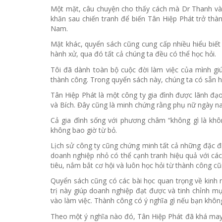
Một mặt, câu chuyện cho thấy cách mà Dr Thanh và
khăn sau chiến tranh để biến Tân Hiệp Phát trở thà
Nam.
Mặt khác, quyển sách cũng cung cấp nhiều hiểu biết
hành xử, qua đó tất cả chúng ta đều có thể học hỏi.
Tôi đã dành toàn bộ cuộc đời làm việc của mình giú
thành công. Trong quyển sách này, chúng ta có sẵn ha
Tân Hiệp Phát là một công ty gia đình được lãnh đạo
và Bích. Đây cũng là minh chứng rằng phụ nữ ngày na
Cả gia đình sống với phương châm “không gì là kh
không bao giờ từ bỏ.
Lịch sử công ty cũng chứng minh tất cả những đặc đi
doanh nghiệp nhỏ có thể cạnh tranh hiệu quả với cá
tiêu, nắm bắt cơ hội và luôn học hỏi từ thành công cũ
Quyển sách cũng có các bài học quan trọng về kinh ng
trị này giúp doanh nghiệp đạt được và tinh chỉnh 
vào làm việc. Thành công có ý nghĩa gì nếu bạn khôn
Theo một ý nghĩa nào đó, Tân Hiệp Phát đã khá may