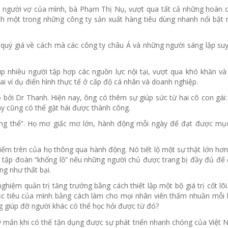
 người vợ của mình, bà Phạm Thị Nụ, vượt qua tất cả những hoàn 
nh một trong những công ty sản xuất hàng tiêu dùng nhanh nổi bật n
 quý giá về cách mà các công ty châu Á và những người sáng lập suy
p nhiều người tập hợp các nguồn lực nội tại, vượt qua khó khăn và
i ví dụ điển hình thực tế ở cấp độ cá nhân và doanh nghiệp.
 bởi Dr Thanh. Hiện nay, ông có thêm sự giúp sức từ hai cô con gái
y cũng có thể gặt hái được thành công.
ông thể”. Họ mơ giấc mơ lớn, hành động mỗi ngày để đạt được mục
ểm trên của họ thông qua hành động. Nó tiết lộ một sự thật lớn hơn
c tập đoàn “khổng lồ” nếu những người chủ được trang bị đầy đủ để
ng như thất bại.
hiệm quản trị tăng trưởng bằng cách thiết lập một bộ giá trị cốt lõi
mục tiêu của mình bằng cách làm cho mọi nhân viên thấm nhuần mỗi 
g giúp đỡ người khác có thể học hỏi được từ đó?
 mắn khi có thể tận dụng được sự phát triển nhanh chóng của Việt 