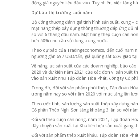
động giá nguyên liệu đầu vào. Tuy nhiên, việc tăng b
Dự báo thị trường cuối năm
Bộ
Cô
ng thương đánh giá tình hình sản xuất, cung – 
mặt hàng thép xây dựng thông thường đáp ứng đủ nh
so với 6 tháng đầu năm. Mặt hàng thép cuộn cán nó
hơn 50% nhu cầu sử dụng trong nước.
Theo dự báo của Tradingeconomics, đến cuối năm nay
ngưỡng gần 697 USD/tấn, giá quặng sắt 62% giao tạ
Về năng lực sản xuất của các doanh nghiệp, báo cá
2020 và dự kiến năm 2021 của các đơn vị sản xuất th
vào sản xuất như Tập đoàn Hòa Phát,
Cô
ng ty Cổ ph
Trong đó, đối với sản phẩm phôi thép, Tập đoàn Hò
trong năm nay so với năm 2020 với mức tăng lần lượ
Theo ước tính, sản lượng sản xuất thép xây dựng 
Cổ phần Thép Nghi Sơn tăng khoảng 3 lần so với nă
Đối với thép cuộn cán nóng, năm 2021, Tập đoàn Hòa 
dây chuyền sản xuất tại Khu liên hợp sản xuất gang 
Đối với sản phẩm thép xuất khẩu, Tập đoàn Hòa Phát