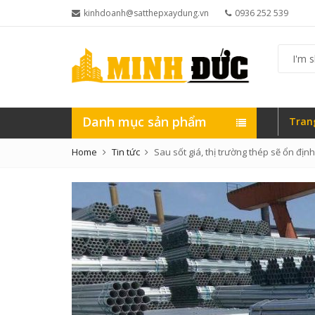
kinhdoanh@satthepxaydung.vn
0936 252 539
I'm
shoppin
for...
Danh mục sản phẩm
Tran
Home
Tin tức
Sau sốt giá, thị trường thép sẽ ổn đị