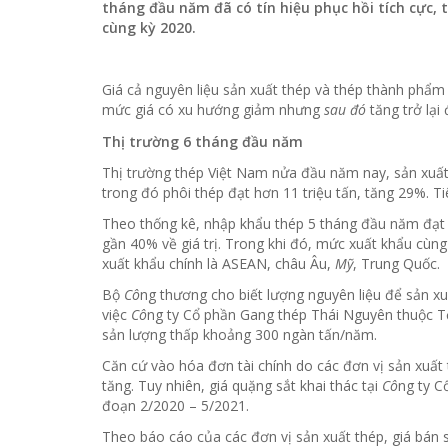
tháng đầu năm đã có tín hiệu phục hồi tích cực, 
cùng kỳ 2020.
Giá cả nguyên liệu sản xuất thép và thép thành phẩm
mức giá có xu hướng giảm nhưng
sau đó
tăng trở lại
Thị trường 6 tháng đầu năm
Thị trường thép Việt Nam nửa đầu năm nay, sản xuất 
trong đó phôi thép đạt hơn 11 triệu tấn, tăng 29%. T
Theo thống kê, nhập khẩu thép 5 tháng đầu năm đạt gần
gần 40% về giá trị. Trong khi đó, mức xuất khẩu cùng g
xuất khẩu chính là ASEAN, châu Âu,
Mỹ
, Trung Quốc.
Bộ
Cô
ng thương cho biết lượng nguyên liệu để sản x
việc
Cô
ng ty Cổ phần Gang thép Thái Nguyên thuộc 
sản lượng thấp khoảng 300 ngàn tấn/năm.
Căn cứ vào hóa đơn tài chính do các đơn vị sản xuất
tăng. Tuy nhiên, giá quặng sắt khai thác tại
Cô
ng ty C
đoạn 2/2020 – 5/2021.
Theo báo cáo của các đơn vị sản xuất thép, giá bán