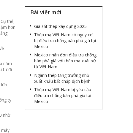
Bài viết mới
 Cụ thể,
Giá sắt thép xây dựng 2025
chậm hơn
oảng
Thép mạ Việt Nam có nguy cơ
bị điều tra chống bán phá giá tại
Mexico
về
Mexico nhận đơn điều tra chống
bán phá giá với thép mạ xuất xứ
ép năm
từ Việt Nam
 tư đi
Ngành thép tăng trưởng nhờ
xuất khẩu bất chấp dịch bệnh
 lớn
Thép mạ Việt Nam bị yêu cầu
điều tra chống bán phá giá tại
ô
ng ty
Mexico
20 nhờ
à máy