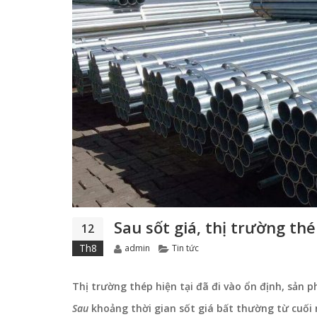
Sau sốt giá, thị trường th
12
Author
Categories
Th8
admin
Tin tức
Thị trường thép hiện tại đã đi vào ổn định, sản
Sau
khoảng thời gian sốt giá bất thường từ cuối 