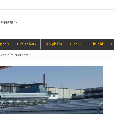
g
g chủ
Giới thiệu
Sản phẩm
Dịch vụ
Tin bài
L
nh vào nửa cuối năm?