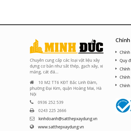
Chính
Chính
Chuyên cung cấp các loại vật liệu xây
Quy đ
dựng cơ bản như sắt thép, gạch xây, xi
Chính
măng, cát đá....
Chính
10 M2 TT6 KĐT Bắc Linh Đàm,
Chính
phường Đại Kim, quận Hoàng Mai, Hà
Nội
0936 252 539
0243 225 2666
kinhdoanh@satthepxaydung.vn
www.satthepxaydung.vn