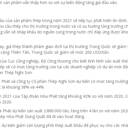
án sản phẩm vẫn thấp hơn so với sự biến động tăng giá đầu vào.
cầu của sản phẩm thép trong năm 2021 sẽ tiếp tục phát triển ổn định.
u cầu thép cho thị trường trong nước và có xu hướng tăng trưởng 
ng vẫn sẽ nhập khẩu do nguồn cung trong nước chỉ đáp ứng được kh
, giá thép thành phẩm giao dịch tại thị trường Trung Quốc sẽ giảm 
i cảng Thiên Tân, Trung Quốc sẽ giảm về mức 200 USD/tấn.
o của Cục
Cô
ng nghiệp, Bộ
Cô
ng thương cho biết tình hình sản xuất th
ép sẽ có mức tăng trưởng cao tại các doanh nghiệp có dự án mới đầu
ần Thép Nghi Sơn.
a Phát và
Cô
ng ty Cổ phần Thép Nghi Sơn dự kiến có mức tăng trưởng
t là khoảng 38% và 44%.
năm 2021 của Tập đoàn Hòa Phát tăng khoảng 42% so với năm 2020,
C
m 2020.
Phát dự kiến sản xuất 2.880.000 tấn, tăng trên 4 lần so với năm 20
thép Hòa Phát Dung Quất đã đi vào hoạt động.
 dự kiến giảm sản lượng phôi thép xuất khẩu để phục vụ cho các nh