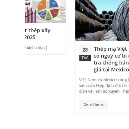
xây
28
Th8
 )
Thép mạ Việt Nam
28
có nguy cơ bị điều
Th8
tra chống bán phá
Cục P
giá tại Mexico
nghị 
Việt Nam và Mexico cùng là thành
xuất,
viên của Hiệp định đối tác Toàn
…
diện và Tiến bộ xuyên Thái …
Xe
Xem thêm