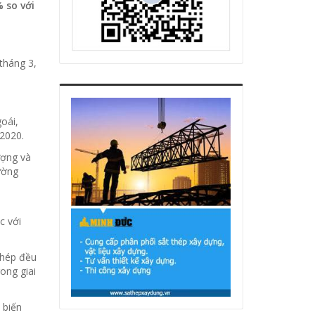
 so với
tháng 3,
oái,
 2020.
ượng và
rường
c với
thép đều
ong giai
 biến