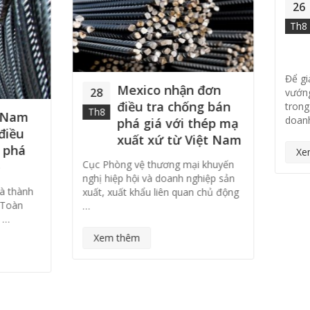
Ngành thép tăn
26
trưởng nhờ xuấ
Th8
khẩu bất chấp d
bệnh
Để giải quyết những khó khăn
Mexico nhận đơn
vướng mắc khiến cho tiêu thụ
điều tra chống bán
trong nước gặp khó khăn, các
doanh …
phá giá với thép mạ
xuất xứ từ Việt Nam
Xem thêm
hòng vệ thương mại khuyến
hiệp hội và doanh nghiệp sản
 xuất khẩu liên quan chủ động
m thêm