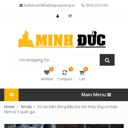
kinhdoanh@satthepxaydung.vn
0936 252 539
I'm
shopping
for...
0
0
0
Wishlist
Compare
Cart
Main Menu
Home
Tin tức
EU dự kiến dừng điều tra cho thép ống và thép
hình từ 3 quốc gia