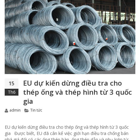
EU dự kiến dừng điều tra cho
15
thép ống và thép hình từ 3 quốc
Th6
gia
Author
Categories
admin
Tin tức
EU dự kiến dừng điều tra cho thép ống và thép hình từ 3 quốc
gia Được biết, EU đã cân kể việc giới hạn điều tra chống bán
phá giá đối có các ống thép hàn, ống thép dẫn và phụ kiện từ