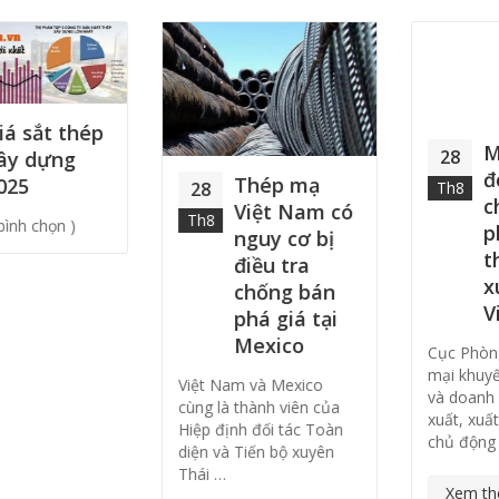
Mexico nhận
28
đơn điều tra
Thép mạ
28
Th8
chống bán
Việt Nam có
Th8
phá giá với
nguy cơ bị
thép mạ
điều tra
xuất xứ từ
chống bán
Việt Nam
phá giá tại
Mexico
Cục Phòng vệ thương
mại khuyến nghị hiệp hội
Việt Nam và Mexico
và doanh nghiệp sản
cùng là thành viên của
xuất, xuất khẩu liên quan
Hiệp định đối tác Toàn
chủ động …
diện và Tiến bộ xuyên
Thái …
Xem thêm