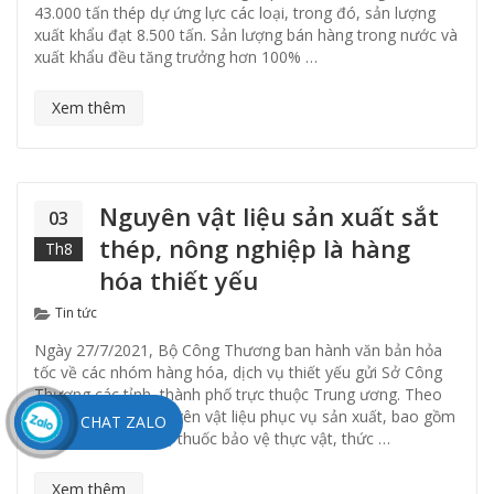
43.000 tấn thép dự ứng lực các loại, trong đó, sản lượng
xuất khẩu đạt 8.500 tấn. Sản lượng bán hàng trong nước và
xuất khẩu đều tăng trưởng hơn 100% …
Xem thêm
Nguyên vật liệu sản xuất sắt
03
thép, nông nghiệp là hàng
Th8
hóa thiết yếu
Categories
Tin tức
Ngày 27/7/2021, Bộ Công Thương ban hành văn bản hỏa
tốc về các nhóm hàng hóa, dịch vụ thiết yếu gửi Sở Công
Thương các tỉnh, thành phố trực thuộc Trung ương. Theo
đó, nhóm hàng nguyên vật liệu phục vụ sản xuất, bao gồm
CHAT ZALO
sắt thép, phân bón, thuốc bảo vệ thực vật, thức …
Xem thêm