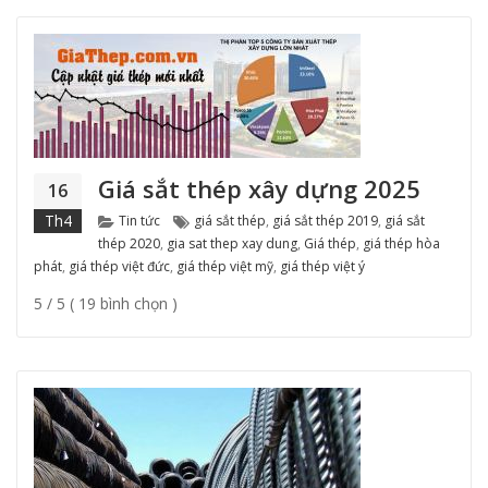
Giá sắt thép xây dựng 2025
16
Categories
Tags
Th4
Tin tức
giá sắt thép
,
giá sắt thép 2019
,
giá sắt
thép 2020
,
gia sat thep xay dung
,
Giá thép
,
giá thép hòa
phát
,
giá thép việt đức
,
giá thép việt mỹ
,
giá thép việt ý
5 / 5 ( 19 bình chọn )