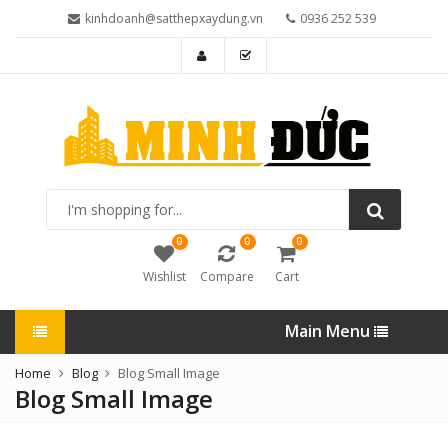
kinhdoanh@satthepxaydung.vn
0936 252 539
I'm
shopping
for...
0
0
0
Wishlist
Compare
Cart
Main Menu
Home
Blog
Blog Small Image
Blog Small Image