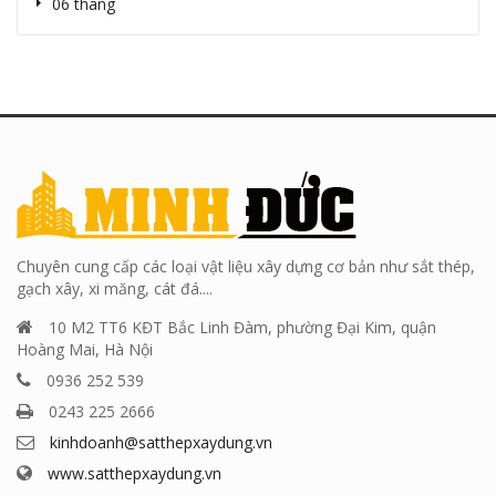
06 tháng
Chuyên cung cấp các loại vật liệu xây dựng cơ bản như sắt thép,
gạch xây, xi măng, cát đá....
10 M2 TT6 KĐT Bắc Linh Đàm, phường Đại Kim, quận
Hoàng Mai, Hà Nội
0936 252 539
0243 225 2666
kinhdoanh@satthepxaydung.vn
www.satthepxaydung.vn