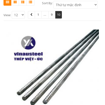
Sort By:
1
…
9
10
View: