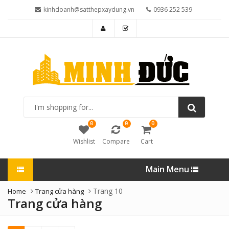
kinhdoanh@satthepxaydung.vn
0936 252 539
I'm
shopping
for...
0
0
0
Wishlist
Compare
Cart
Main Menu
Trang 10
Home
Trang cửa hàng
Trang cửa hàng