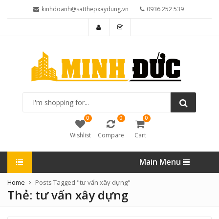
kinhdoanh@satthepxaydung.vn
0936 252 539
I'm
shopping
for...
0
0
0
Wishlist
Compare
Cart
Main Menu
Home
Posts Tagged "tư vấn xây dựng"
Thẻ:
tư vấn xây dựng