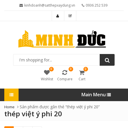
kinhdoanh@satthepxaydung.vn
0936 252 539
I'm
shopping
for...
0
0
0
Wishlist
Compare
Cart
Main Menu
Sản phẩm được gắn thẻ “thép việt ý phi 20”
Home
thép việt ý phi 20