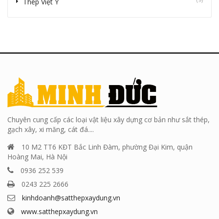
Thép Việt Ý
Chuyên cung cấp các loại vật liệu xây dựng cơ bản như sắt thép,
gạch xây, xi măng, cát đá....
10 M2 TT6 KĐT Bắc Linh Đàm, phường Đại Kim, quận
Hoàng Mai, Hà Nội
0936 252 539
0243 225 2666
kinhdoanh@satthepxaydung.vn
www.satthepxaydung.vn