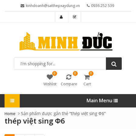
kinhdoanh@satthepxaydung.vn
0936 252 539
I'm
shopping
for...
0
0
0
Wishlist
Compare
Cart
Main Menu
Sản phẩm được gắn thẻ “thép việt sing Ф6”
Home
thép việt sing Ф6