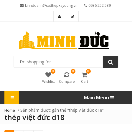
kinhdoanh@satthepxaydung.vn
0936 252 539
I'm
shopping
for...
0
0
0
Wishlist
Compare
Cart
Main Menu
Sản phẩm được gắn thẻ “thép việt đức d18”
Home
thép việt đức d18