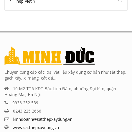
Thép Việt Ý
Chuyên cung cấp các loại vật liệu xây dựng cơ bản như sắt thép,
gạch xây, xi măng, cát đá....
10 M2 TT6 KĐT Bắc Linh Đàm, phường Đại Kim, quận
Hoàng Mai, Hà Nội
0936 252 539
0243 225 2666
kinhdoanh@satthepxaydung.vn
www.satthepxaydung.vn