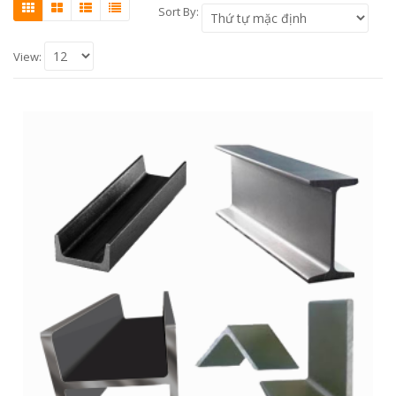
Sort By:
View: