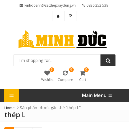
kinhdoanh@satthepxaydung.vn
0936 252 539
I'm
shopping
for...
0
0
0
Wishlist
Compare
Cart
Main Menu
Sản phẩm được gắn thẻ “thép L”
Home
thép L