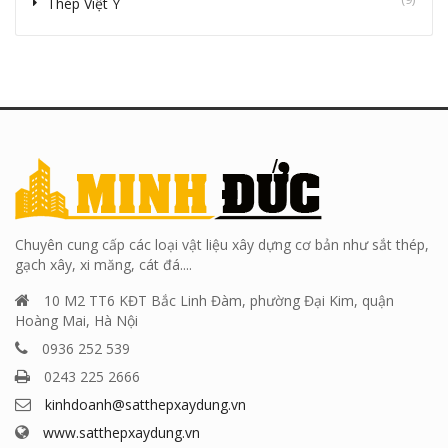
Thép Việt Ý
Chuyên cung cấp các loại vật liệu xây dựng cơ bản như sắt thép,
gạch xây, xi măng, cát đá....
10 M2 TT6 KĐT Bắc Linh Đàm, phường Đại Kim, quận
Hoàng Mai, Hà Nội
0936 252 539
0243 225 2666
kinhdoanh@satthepxaydung.vn
www.satthepxaydung.vn